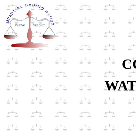
C
WAT